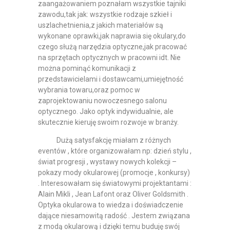
zaangażowaniem poznałam wszystkie tajniki
zawodu,tak jak: wszystkie rodzaje szkieł i
uszlachetnienia,z jakich materiałów są
wykonane oprawki,jak naprawia się okulary,do
czego służą narzędzia optyczne,jak pracować
na sprzętach optycznych w pracowni idt. Nie
można pominąć komunikacji z
przedstawicielami i dostawcami,umiejętność
wybrania towaru,oraz pomoc w
zaprojektowaniu nowoczesnego salonu
optycznego. Jako optyk indywidualnie, ale
skutecznie kieruję swoim rozwoje w branży.
Dużą satysfakcję miałam z różnych
eventów , które organizowałam np: dzień stylu ,
świat progresji , wystawy nowych kolekcji –
pokazy mody okularowej (promocje , konkursy)
. Interesowałam się światowymi projektantami :
Alain Mikli , Jean Lafont oraz Oliver Goldsmith .
Optyka okularowa to wiedza i doświadczenie
dające niesamowitą radość . Jestem związana
z modą okularową i dzięki temu buduję swój