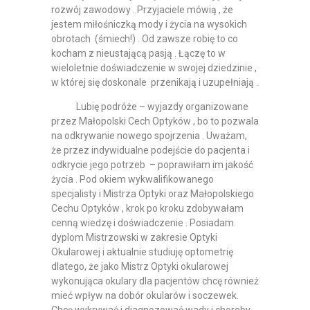
rozwój zawodowy . Przyjaciele mówią , że
jestem miłośniczką mody i życia na wysokich
obrotach (śmiech!) . Od zawsze robię to co
kocham z nieustającą pasją . Łączę to w
wieloletnie doświadczenie w swojej dziedzinie ,
w której się doskonale przenikają i uzupełniają .
Lubię podróże – wyjazdy organizowane
przez Małopolski Cech Optyków , bo to pozwala
na odkrywanie nowego spojrzenia . Uważam,
że przez indywidualne podejście do pacjenta i
odkrycie jego potrzeb – poprawiłam im jakość
życia . Pod okiem wykwalifikowanego
specjalisty i Mistrza Optyki oraz Małopolskiego
Cechu Optyków , krok po kroku zdobywałam
cenną wiedzę i doświadczenie . Posiadam
dyplom Mistrzowski w zakresie Optyki
Okularowej i aktualnie studiuję optometrię
dlatego, że jako Mistrz Optyki okularowej
wykonująca okulary dla pacjentów chcę również
mieć wpływ na dobór okularów i soczewek.
Chcę wykrywać i diagnozować wady i choroby