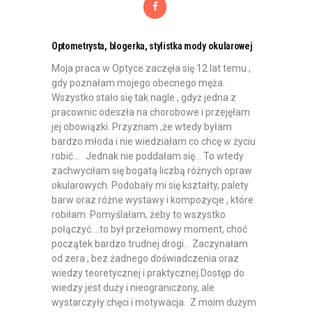
Optometrysta, blogerka, stylistka mody okularowej
Moja praca w Optyce zaczęła się 12 lat temu ,
gdy poznałam mojego obecnego męża.
Wszystko stało się tak nagle , gdyż jedna z
pracownic odeszła na chorobowe i przejęłam
jej obowiązki. Przyznam ,że wtedy byłam
bardzo młoda i nie wiedziałam co chcę w życiu
robić… Jednak nie poddałam się… To wtedy
zachwyciłam się bogatą liczbą różnych opraw
okularowych. Podobały mi się kształty, palety
barw oraz różne wystawy i kompozycje , które
robiłam. Pomyślałam, żeby to wszystko
połączyć….to był przełomowy moment, choć
początek bardzo trudnej drogi… Zaczynałam
od zera , bez żadnego doświadczenia oraz
wiedzy teoretycznej i praktycznej.Dostęp do
wiedzy jest duży i nieograniczony, ale
wystarczyły chęci i motywacja. Z moim dużym