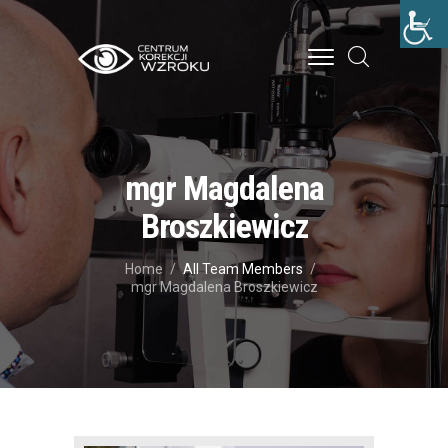
STRONA GŁÓWNA
O NAS
mgr Magdalena
LECZENIE
Broszkiewicz
CENNIK
Home
All Team Members
BLOG
mgr Magdalena Broszkiewicz
KONTAKT