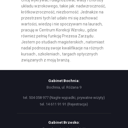
układu wzrokowego, takie jak: nadwzroczność,
krótkowzroczność, niezborność. Jednakże na
przestrzeni tych lat udało mi się zachować
wartości, wiedzę i nie spoczywam na laurach,
pracuję w Centrum Korekcji Wzroku , gdzie
również pełnię funkcję Prezesa Zarządu .
Jestem po studiach magisterskich , natomiast
nadal podnoszę swoje kwalifikacje na różnych
kursach , szkoleniach , targach optycznych
związanych z moją branżą .
Gabinet Bochnia:
Bochnia, ul. Różana 9
tel. 504 058 977 (Nagłe wypadki, prywatne wizyty)
tel. 14 611 91 91 (Rejestracja)
Gabinet Brzesko: