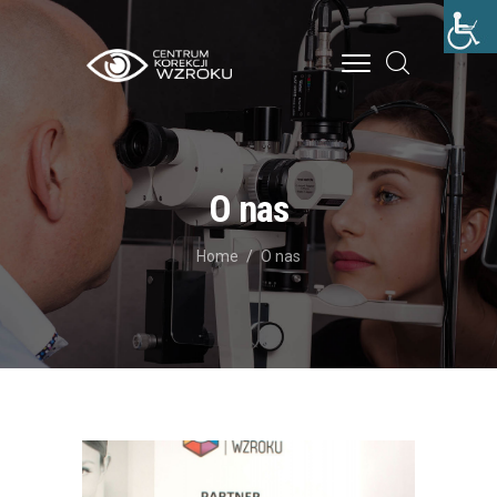
STRONA GŁÓWNA
O NAS
O nas
LECZENIE
Home
O nas
CENNIK
BLOG
KONTAKT