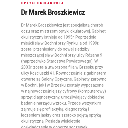
OPTYKI OKULAROWEJ
Dr Marek Broszkiewicz
Dr Marek Broszkiewicz jest specjalistą chorób
oczu oraz mistrzem optyki okularowej. Gabinet
okulistyczny istnieje od 1995r. Poprzednio
mieścił się w Bochni przy Rynku, a od 1999r.
został przeniesiony do nowej siedziby
mieszczącej się w Bochni przy ulicy Różana 9
(naprzeciwko Starostwa Powiatowego). W
2003r. została utworzona filia w Brzesku przy
ulicy Kościuszki 41. Równocześnie z gabinetem
otwarte są Salony Optyczne. Gabinety zarówno
w Bochni, jak i w Brzesku zostały wyposażone
w najnowocześniejszy cyfrowy (komputerowy)
sprzęt diagnostyczny, umożliwiający dokładne
badanie narządu wzroku. Przede wszystkim
zajmuje się profilaktyką, diagnostyką i
leczeniem jaskry oraz szeroko pojętą optyką
okulistyczną. Posiada wieloletnie
doświadczenie w doborze soczewek