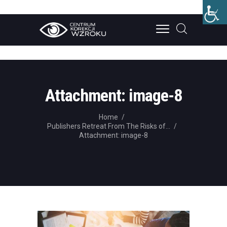
STRONA GŁÓWNA
O NAS
Attachment: image-8
LECZENIE
Home
CENNIK
Publishers Retreat From The Risks of...
Attachment: image-8
BLOG
KONTAKT