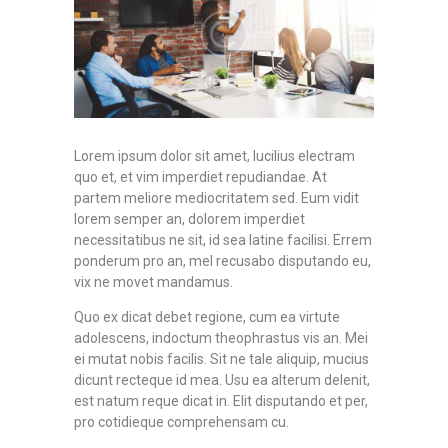
Lorem ipsum dolor sit amet, lucilius electram
quo et, et vim imperdiet repudiandae. At
partem meliore mediocritatem sed. Eum vidit
lorem semper an, dolorem imperdiet
necessitatibus ne sit, id sea latine facilisi. Errem
ponderum pro an, mel recusabo disputando eu,
vix ne movet mandamus.
Quo ex dicat debet regione, cum ea virtute
adolescens, indoctum theophrastus vis an. Mei
ei mutat nobis facilis. Sit ne tale aliquip, mucius
dicunt recteque id mea. Usu ea alterum delenit,
est natum reque dicat in. Elit disputando et per,
pro cotidieque comprehensam cu.