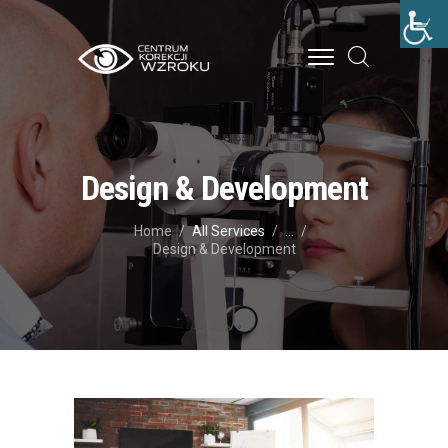
STRONA GŁÓWNA
O NAS
Design & Development
LECZENIE
Home
All Services
...
CENNIK
Design & Development
BLOG
KONTAKT